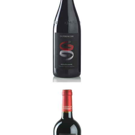
69
READ MORE