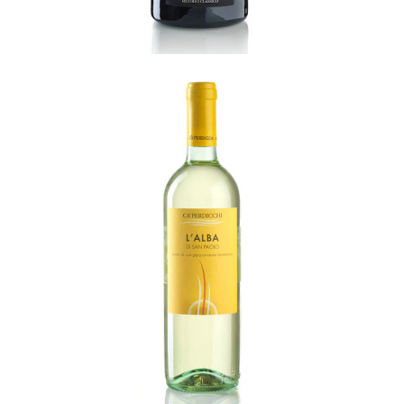
L’alba
READ MORE