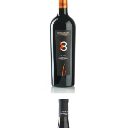
3
READ MORE