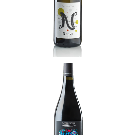
READ MORE
Re di Levante
READ MORE