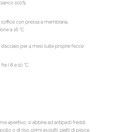
bianco 100%
 soffice con pressa a membrana,
one a 16 °C
i d’acciaio per 4 mesi sulle proprie fecce
ra i 8 e 10 °C
e aperitivo; si abbina ad antipasti freddi,
pollo o di riso, primi asciutti, piatti di pesce,