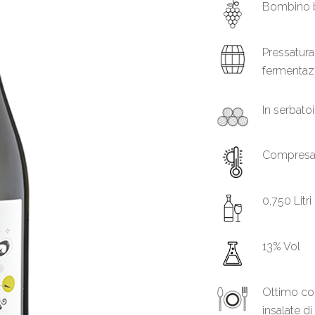
Bombino 
Pressatura
fermentazi
In serbato
Compresa f
0,750 Litri
13% Vol
Ottimo com
insalate di 