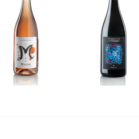
Madam
Re di Levante
READ MORE
READ MORE