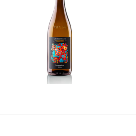
77
READ MORE