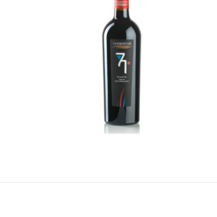
71
READ MORE